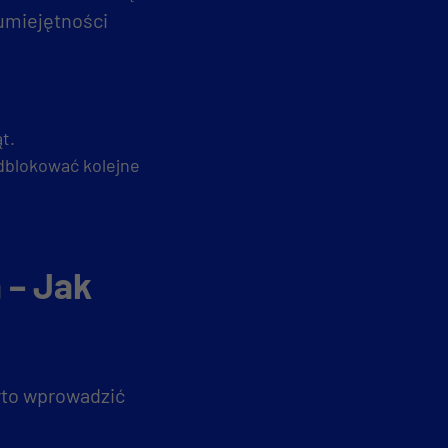
umiejętności
t.
dblokować kolejne
 – Jak
rto wprowadzić