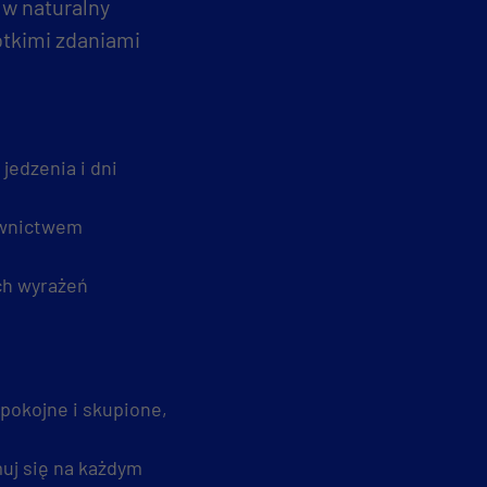
 w naturalny
rótkimi zdaniami
jedzenia i dni
łownictwem
ych wyrażeń
pokojne i skupione,
muj się na każdym