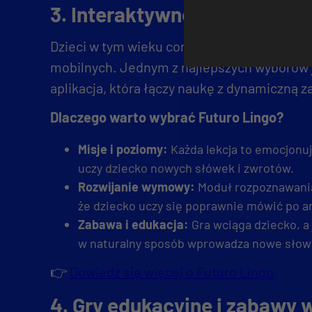
3. Interaktywne aplikacje e
Dzieci w tym wieku coraz chętniej korzystają 
mobilnych. Jednym z najlepszych wyborów 
aplikacja, która łączy naukę z dynamiczną 
Dlaczego warto wybrać Futuro Lingo?
Misje i poziomy:
Każda lekcja to emocjonu
uczy dziecko nowych słówek i zwrotów.
Rozwijanie wymowy:
Moduł rozpoznawani
że dziecko uczy się poprawnie mówić po a
Zabawa i edukacja:
Gra wciąga dziecko, a
w naturalny sposób wprowadza nowe słow
👉
Dowiedz się więcej o Futuro Lingo
4. Gry edukacyjne i zabawy 