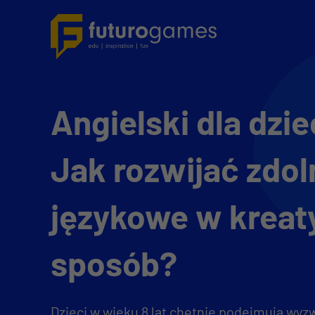
Angielski dla dziec
Jak rozwijać zdol
językowe w krea
sposób?
Dzieci w wieku 8 lat chętnie podejmują wyzw