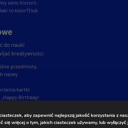
ny sens historii.
aki to kolor?) lub
kowe
ć do nauki
wijać kreatywność:
óżne przedmioty,
ch nazwy
rzenia kartki
. „Happy Birthday!
em listę zakupów
asteczek, aby zapewnić najlepszą jakość korzystania z nasz
nas”.
 się więcej o tym, jakich ciasteczek używamy, lub wyłączyć