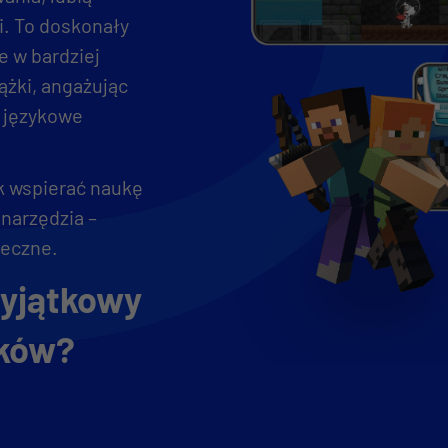
i. To doskonały
e w bardziej
ążki, angażując
y językowe
ak wspierać naukę
 narzędzia –
teczne.
wyjątkowy
yków?