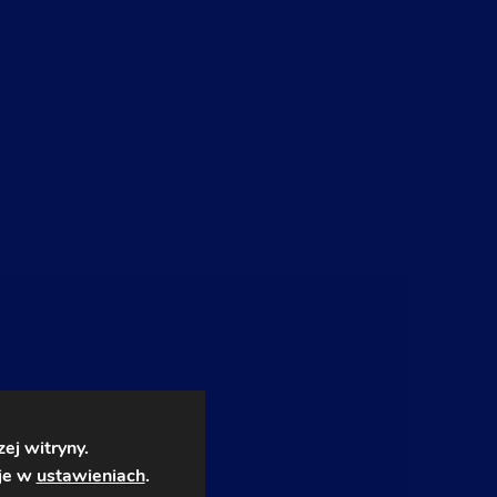
ej witryny.
 je w
ustawieniach
.