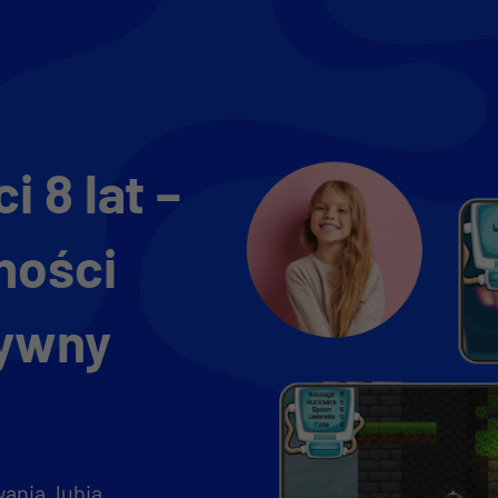
i 8 lat –
ności
tywny
ania, lubią