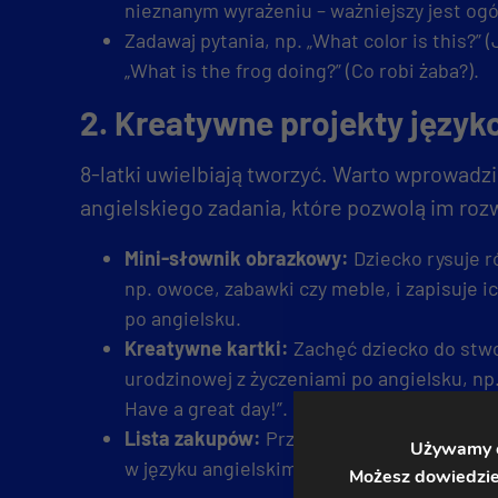
nieznanym wyrażeniu – ważniejszy jest ogól
Zadawaj pytania, np. „What color is this?” (J
„What is the frog doing?” (Co robi żaba?).
2. Kreatywne projekty języ
8-latki uwielbiają tworzyć. Warto wprowadzi
angielskiego zadania, które pozwolą im roz
Mini-słownik obrazkowy:
Dziecko rysuje r
np. owoce, zabawki czy meble, i zapisuje i
po angielsku.
Kreatywne kartki:
Zachęć dziecko do stwo
urodzinowej z życzeniami po angielsku, np
Have a great day!”.
Lista zakupów:
Przygotuj razem z dziecki
Używamy ci
w języku angielskim, np. „milk, bread, bana
Możesz dowiedzieć