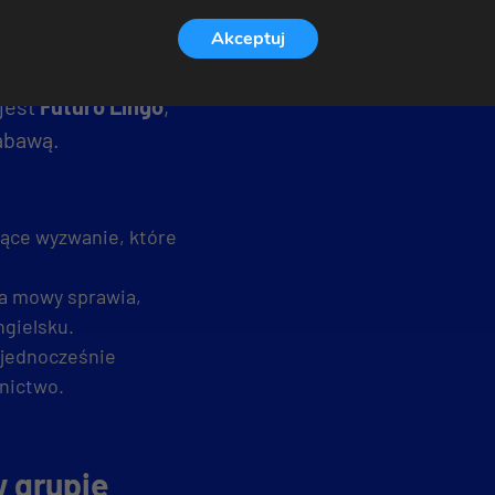
dukacyjne
Akceptuj
z aplikacji
jest
Futuro Lingo
,
zabawą.
jące wyzwanie, które
a mowy sprawia,
ngielsku.
 jednocześnie
nictwo.
w grupie