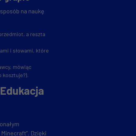
y sposób na naukę
rzedmiot, a reszta
ami i słowami, które
awcy, mówiąc
o kosztuje?).
 Edukacja
skonałym
Minecraft”. Dzięki