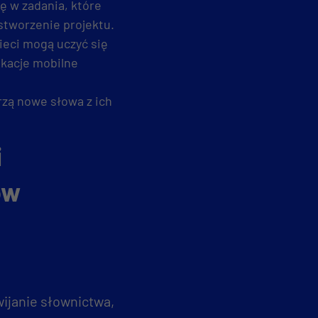
ę w zadania, które
 stworzenie projektu.
eci mogą uczyć się
likacje mobilne
rzą nowe słowa z ich
i
ów
wijanie słownictwa,