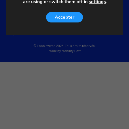
are using or switch them off in
settings
.
situé à XXX (ci-après dénommé « l’Administrateur »). Vous pouvez contacter l’Administrateur
par e-mail à XXX ou par téléphone au numéro XXX. Vos données personnelles seront traitées
dans le but de répondre à votre demande envoyée par e-mail et, éventuellement, de conclure un
Accepter
contrat, notamment pour présenter une offre commerciale. Nous vous informons également
que vous disposez de plusieurs droits en vertu du Règlement général sur la protection des
données (RGPD), notamment le droit de vous opposer aux actions de l’Administrateur. Vous
pouvez trouver plus d’informations sur vos droits et les méthodes de traitement dans la
politique de confidentialité.
© Loonieverso 2023. Tous droits réservés.
Made by
Mobility Soft