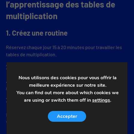
l’apprentissage des tables de
multiplication
1. Créez une routine
Réservez chaque jour 15 à 20 minutes pour travailler les
tables de multiplication.
2. Rendez l’apprentissage ludique
Nous utilisons des cookies pour vous offrir la
Alternez entre exercices traditionnels, jeux interactifs et
meilleure expérience sur notre site.
mini-défis à la maison.
You can find out more about which cookies we
3. Valorisez les progrès
are using or switch them off in
settings
.
Encouragez votre enfant en célébrant ses petites
Accepter
victoires. Cela renforce sa motivation et sa confiance.